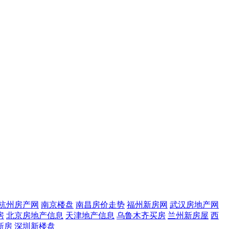
杭州房产网
南京楼盘
南昌房价走势
福州新房网
武汉房地产网
房
北京房地产信息
天津地产信息
乌鲁木齐买房
兰州新房屋
西
新房
深圳新楼盘