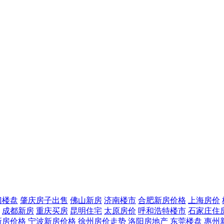
门楼盘
肇庆房子出售
佛山新房
济南楼市
合肥新房价格
上海房价
成都新房
重庆买房
昆明住宅
太原房价
呼和浩特楼市
石家庄住
新房价格
宁波新房价格
徐州房价走势
洛阳房地产
东莞楼盘
惠州