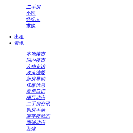
二手房
小区
经纪人
求购
出租
资讯
本地楼市
国内楼市
人物专访
政策法规
新房导购
优惠信息
看房日记
项目动态
二手房资讯
购房手册
写字楼动态
商铺动态
装修