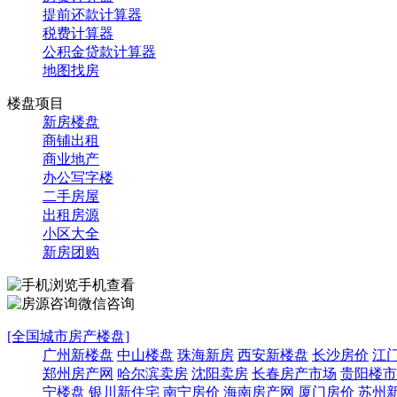
提前还款计算器
税费计算器
公积金贷款计算器
地图找房
楼盘项目
新房楼盘
商铺出租
商业地产
办公写字楼
二手房屋
出租房源
小区大全
新房团购
手机查看
微信咨询
[全国城市房产楼盘]
广州新楼盘
中山楼盘
珠海新房
西安新楼盘
长沙房价
江
郑州房产网
哈尔滨卖房
沈阳卖房
长春房产市场
贵阳楼市
宁楼盘
银川新住宅
南宁房价
海南房产网
厦门房价
苏州