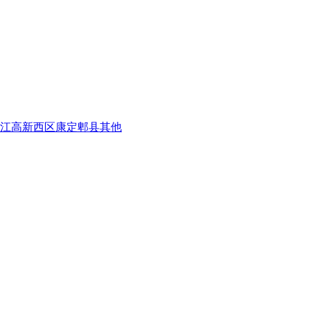
江
高新西区
康定
郫县
其他