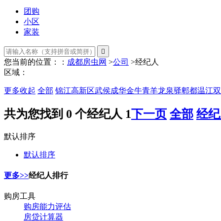
团购
小区
家装

您当前的位置：：
成都房虫网
>
公司
>
经纪人
区域：
更多
收起
全部
锦江
高新区
武侯
成华
金牛
青羊
龙泉驿
郫都
温江
双
共为您找到
0
个经纪人
1
下一页
全部
经纪
默认排序
默认排序
更多>>
经纪人排行
购房工具
购房能力评估
房贷计算器