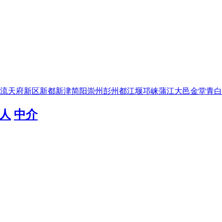
流
天府新区
新都
新津
简阳
崇州
彭州
都江堰
邛崃
蒲江
大邑
金堂
青白
人
中介