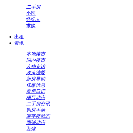
二手房
小区
经纪人
求购
出租
资讯
本地楼市
国内楼市
人物专访
政策法规
新房导购
优惠信息
看房日记
项目动态
二手房资讯
购房手册
写字楼动态
商铺动态
装修