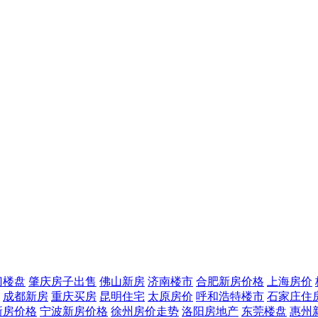
门楼盘
肇庆房子出售
佛山新房
济南楼市
合肥新房价格
上海房价
成都新房
重庆买房
昆明住宅
太原房价
呼和浩特楼市
石家庄住
新房价格
宁波新房价格
徐州房价走势
洛阳房地产
东莞楼盘
惠州