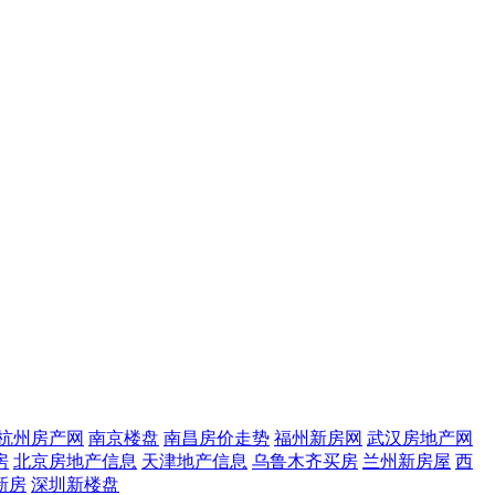
杭州房产网
南京楼盘
南昌房价走势
福州新房网
武汉房地产网
房
北京房地产信息
天津地产信息
乌鲁木齐买房
兰州新房屋
西
新房
深圳新楼盘