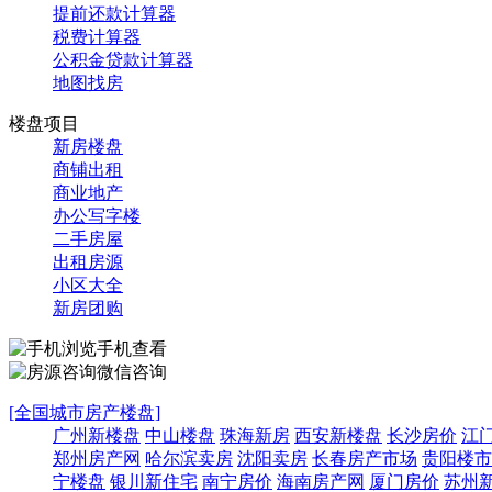
提前还款计算器
税费计算器
公积金贷款计算器
地图找房
楼盘项目
新房楼盘
商铺出租
商业地产
办公写字楼
二手房屋
出租房源
小区大全
新房团购
手机查看
微信咨询
[全国城市房产楼盘]
广州新楼盘
中山楼盘
珠海新房
西安新楼盘
长沙房价
江
郑州房产网
哈尔滨卖房
沈阳卖房
长春房产市场
贵阳楼市
宁楼盘
银川新住宅
南宁房价
海南房产网
厦门房价
苏州