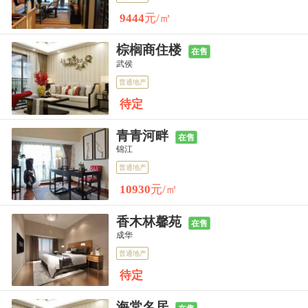
9444
元/㎡
中寰·熙樾,成都中寰·熙樾房价,楼盘怎么样
棕榈商住楼
在售
武侯
中车共享城,成都中车共享城房价,楼盘怎么样
普通地产
待定
青青河畔
在售
锦江
普通地产
10930
元/㎡
香木林馨苑
在售
成华
普通地产
待定
海棠名居