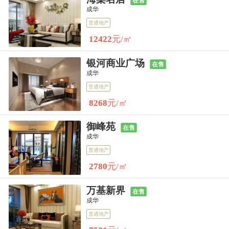
在售
成华
普通地产
12422
元/㎡
银河商业广场
在售
成华
普通地产
8268
元/㎡
御峰苑
在售
成华
普通地产
2780
元/㎡
万基新界
在售
成华
普通地产