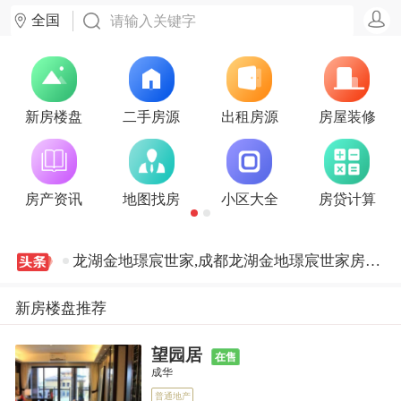
全国
新房楼盘
二手房源
出租房源
房屋装修
中寰·熙樾,成都中寰·熙樾房价,楼盘怎么样
房产资讯
地图找房
小区大全
房贷计算
中车共享城,成都中车共享城房价,楼盘怎么样
龙湖金地璟宸世家,成都龙湖金地璟宸世家房价,楼盘怎么样
新房楼盘推荐
龙湖金地商置璟宸世家,成都龙湖金地商置璟宸世家房价,楼盘怎么样
望园居
在售
成华
招商中央华城写字楼,成都招商中央华城写字楼房价,楼盘怎么样
普通地产