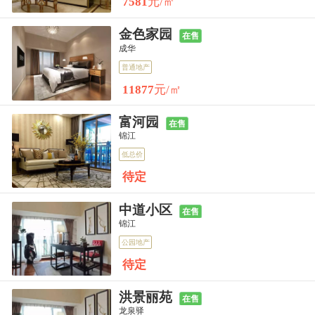
7581
元/㎡
金色家园
在售
成华
普通地产
11877
元/㎡
富河园
在售
锦江
低总价
待定
中道小区
在售
锦江
公园地产
待定
洪景丽苑
在售
龙泉驿