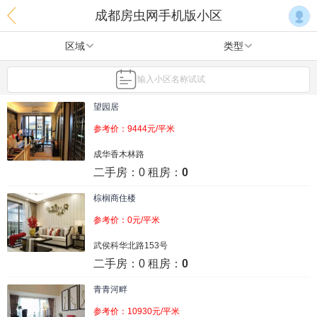
成都房虫网手机版小区
区域
类型
输入小区名称试试
望园居
参考价：9444元/平米
成华香木林路
二手房：0 租房：
0
棕榈商住楼
参考价：0元/平米
武侯科华北路153号
二手房：0 租房：
0
青青河畔
参考价：10930元/平米