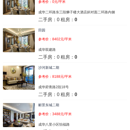
参考价：0元/平米
成华二环路东三段狮子楼大酒店斜对面二环路内侧
二手房：0 租房：
0
田园
参考价：8402元/平米
成华双建路
二手房：0 租房：
0
沙河新城二期
参考价：8188元/平米
成华府青路2段18号
二手房：0 租房：
0
郦景东城二期
参考价：3488元/平米
成华八里小区怡福路