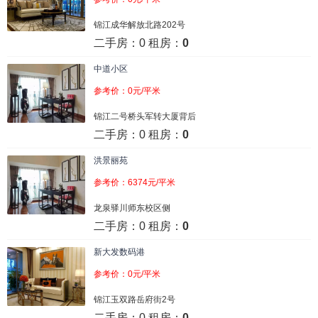
锦江成华解放北路202号
二手房：0 租房：
0
中道小区
参考价：0元/平米
锦江二号桥头军转大厦背后
二手房：0 租房：
0
洪景丽苑
参考价：6374元/平米
龙泉驿川师东校区侧
二手房：0 租房：
0
新大发数码港
参考价：0元/平米
锦江玉双路岳府街2号
二手房：0 租房：
0